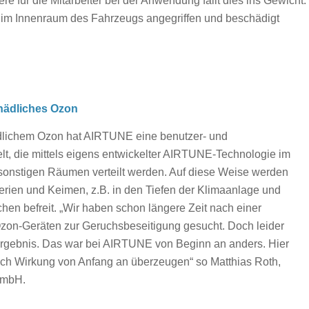
re für die Mitarbeiter bei der Anwendung fällt dies ins Gewicht.
 im Innenraum des Fahrzeugs angegriffen und beschädigt
hädliches Ozon
dlichem Ozon hat AIRTUNE eine benutzer- und
lt, die mittels eigens entwickelter AIRTUNE-Technologie im
onstigen Räumen verteilt werden. Auf diese Weise werden
rien und Keimen, z.B. in den Tiefen der Klimaanlage und
n befreit. „Wir haben schon längere Zeit nach einer
 Ozon-Geräten zur Geruchsbeseitigung gesucht. Doch leider
Ergebnis. Das war bei AIRTUNE von Beginn an anders. Hier
ch Wirkung von Anfang an überzeugen“ so Matthias Roth,
GmbH.