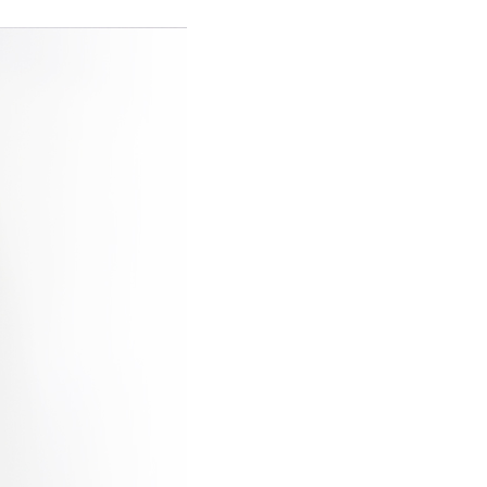
 XPRESS
ndlich, schnell
an: Die AIRTUNE XPRESS-Range umfasst
ache und schnelle Reinigung von
den. Das Besondere hierbei ist alle XPRESS-
ich die hochwirksamen Inhaltsstoffe zur
wird nicht nur ein außergewöhnliches
t, sondern es werden gleichzeitig
üle neutralisiert.
ukte sind gleichermaßen für Profis wie
 geeignet. Sozusagen eine professionelle