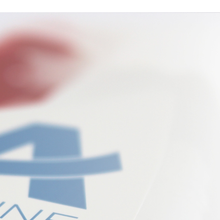
AIRTUNE
flexibel, grü
Legen Sie selbst Hand 
Produkte, die für die einf
Innenräumen benötigt wer
Produkte enthalten zusätzl
Geruchsbeseitigung.Somit 
Reinigungsergebnis erziel
unangenehme Geruchsmolek
Die AIRTUNE XPRESS Prod
auch für private Anwender
Anwendung für Zuhause!