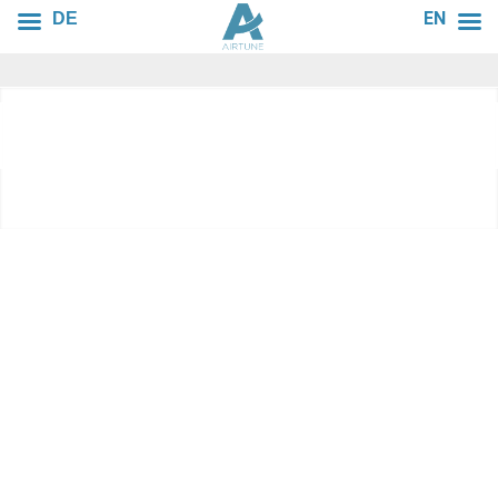
EN
DE
1
2
3
AIRTUNE bietet
innovative
Lösungen
für