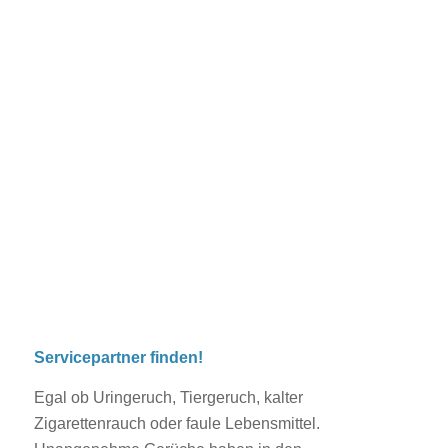
hygienisch saubere
und geruchsneutrale
Innenräume!
Servicepartner finden!
Egal ob Uringeruch, Tiergeruch, kalter
Zigarettenrauch oder faule Lebensmittel.