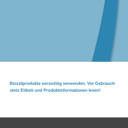
Biozidprodukte vorsichtig verwenden. Vor Gebrauch
stets Etikett und Produktinformationen lesen!