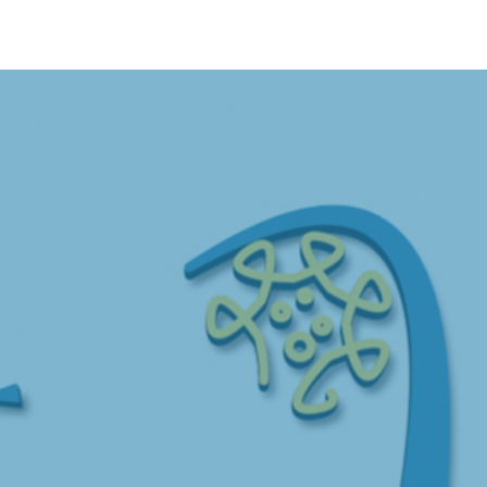
WER IST AIRTUNE?
In dem folgenden Video zeigen wir Ihnen anhand
eines kleinen Beispiels,
wer wir sind und was wir anbieten.