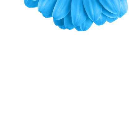
Überdecken oder
Überlagern sind keine Lösungen.
Zeit also für etwas Neues. Etwas wirklich Neues.
Etwas, das Ursachen
beseitigt, also nachhaltig für gute Luft sorgt. Genau
das machen die
Systeme von AIRTUNE ROOM.
Gründlich. Nachhaltig. Biologisch.