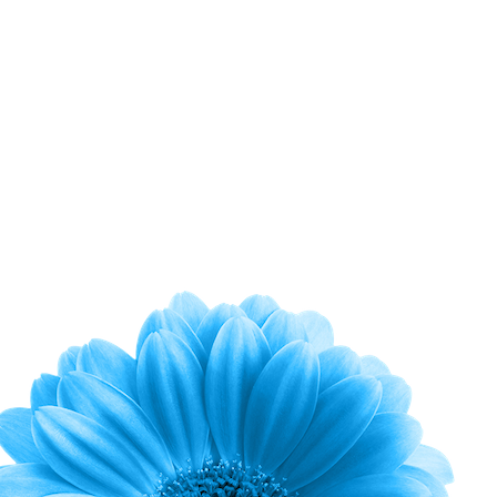
Das Geheimnis aller
Erfinder ist, nichts für
unmöglich anzusehen
– Justus von Liebig –
AIRTUNE ROOM
… gibt unangenehmen Gerüchen und deren
gravierenden Auswirkungen
keine Chance, indem es sie an der Wurzel und am
somit Ort der Entstehung packt und gründlich
beseitigt. Auch in den entlegensten Winkeln, an die
man sonst gar nicht herankommt.
Dabei können nicht nur „harmlose“ Gerüche, sondern
auch Bakterien,