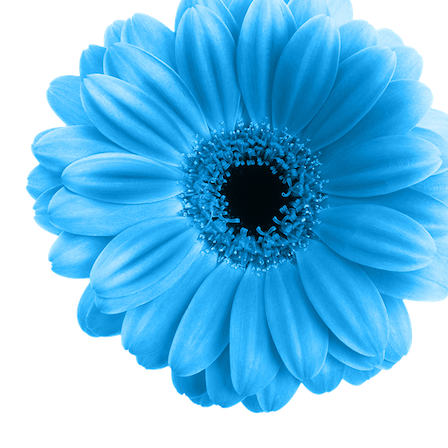
– Arthur C. Clarke –
Unser Geruchssinn ist mächtig.
AIRTUNE ROOM
ist ein hochwirksames System mit
den
drei Grundpfeilern:
Vernebelung
für optimale Wirksamkeit an jeder
Stelle.
Verdunstung
für ein konstant hohes
Wirkungsniveau.
Sprühanwendung
für den gezielten, punktgenauen
Einsatz.
Eine intelligente Produktpalette garantiert den Erfolg