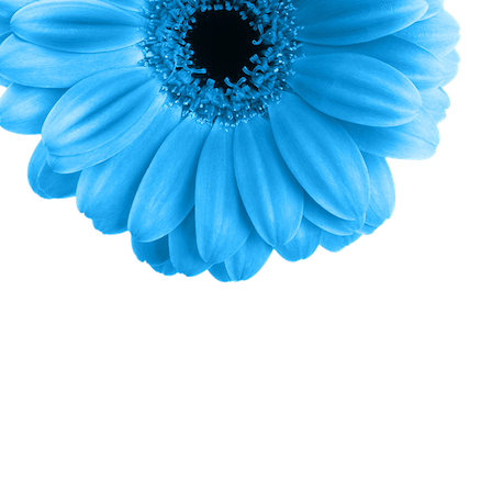
Schimmelpilze und andere gesundheitsgefährdende
Substanzen eliminiert werden.
…. ist mit keinem anderen Produkt vergleichbar. Als
modulares System wirkt es für jede
Raumgröße optimal. Das heißt: von einem kleinen
Zimmer bis zur großen Shopping Mall.
Dadurch kann es als „Retter in der Not“ bei akuten
Problemen nutzen und dauerhaft
zur kontinuierlichen Qualitätsverbesserung der Luft
dienen. Bei allen Komponenten wurde schon
in der Entwicklungsphase auf einfache Handhabung
geachtet. Denn eine unkomplizierte
Verwendung garantiert optimale Ergebnisse.
… wirkt auf biologischer Basis und kommt komplett
ohne die Verwendung von
gesundheitsschädlichem Ozon aus