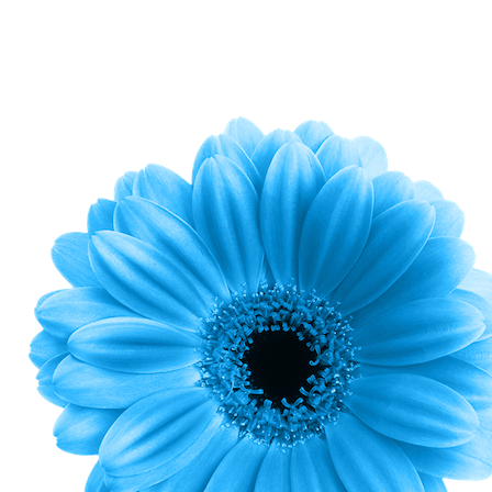
zu sehen.
– Georg Christoph Lichtenberg –
Unser Geruchssinn ist mächtig.
Wenn wir etwas „nicht riechen“ können, hat das
Konsequenzen.
Und die können in jedem Bereich mit Publikums-,
Gäste- und
Kundenverkehr fatal sein. Denn hier ist oft der erste
Eindruck
der entscheidende.
Vermeintliche Lösungen für den Umgang mit
schlechten Gerüchen
gibt es viele. Aber eben nur vermeintlich. Denn